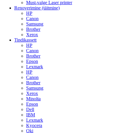
Must-valge Laser printer
Renoverimine (täitmine)
HP
Canon
Samsung
Brother
Xerox
Tindikassett
HP
Canon
Brother
Epson
Lexmark
HP
Canon
Brother
Samsung
Xerox
Minolta
Epson
Dell
IBM
Lexmark
Kyocera
Oki