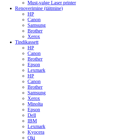
Must-valge Laser printer
Renoverimine (täitmine)
HP
Canon
Samsung
Brother
Xerox
Tindikassett
HP
Canon
Brother
Epson
Lexmark
HP
Canon
Brother
Samsung
Xerox
Minolta
Epson
Dell
IBM
Lexmark
Kyocera
Oki