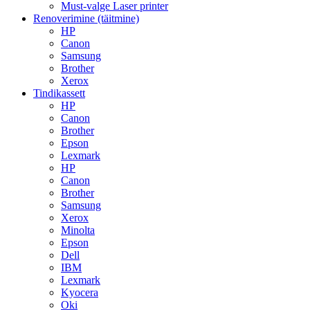
Must-valge Laser printer
Renoverimine (täitmine)
HP
Canon
Samsung
Brother
Xerox
Tindikassett
HP
Canon
Brother
Epson
Lexmark
HP
Canon
Brother
Samsung
Xerox
Minolta
Epson
Dell
IBM
Lexmark
Kyocera
Oki