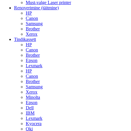
Must-valge Laser printer
Renoverimine (täitmine)
HP
Canon
Samsung
Brother
Xerox
Tindikassett
HP
Canon
Brother
Epson
Lexmark
HP
Canon
Brother
Samsung
Xerox
Minolta
Epson
Dell
IBM
Lexmark
Kyocera
Oki