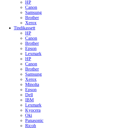
HP
Canon
Samsung
Brother
Xerox
Tindikassett
HP
Canon
Brother
Epson
Lexmark
HP
Canon
Brother
Samsung
Xerox
Minolta
Epson
Dell
IBM
Lexmark
Kyocera
Oki
Panasonic
Ricoh