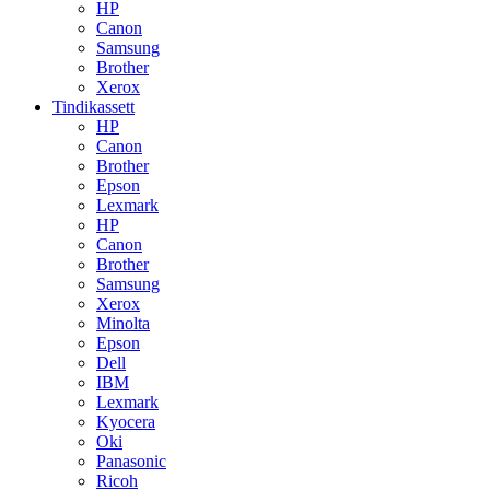
HP
Canon
Samsung
Brother
Xerox
Tindikassett
HP
Canon
Brother
Epson
Lexmark
HP
Canon
Brother
Samsung
Xerox
Minolta
Epson
Dell
IBM
Lexmark
Kyocera
Oki
Panasonic
Ricoh