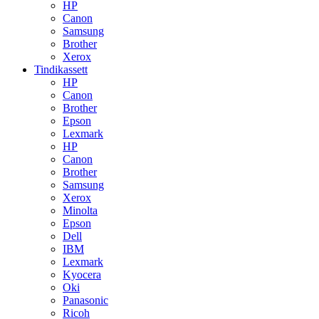
HP
Canon
Samsung
Brother
Xerox
Tindikassett
HP
Canon
Brother
Epson
Lexmark
HP
Canon
Brother
Samsung
Xerox
Minolta
Epson
Dell
IBM
Lexmark
Kyocera
Oki
Panasonic
Ricoh