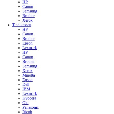
HP
Canon
Samsung
Brother
Xerox
Tindikassett
HP
Canon
Brother
Epson
Lexmark
HP
Canon
Brother
Samsung
Xerox
Minolta
Epson
Dell
IBM
Lexmark
Kyocera
Oki
Panasonic
Ricoh