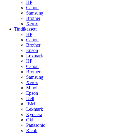
HP
Canon
Samsung
Brother
Xerox
Tindikassett
HP
Canon
Brother
Epson
Lexmark
HP
Canon
Brother
Samsung
Xerox
Minolta
Epson
Dell
IBM
Lexmark
Kyocera
Oki
Panasonic
Ricoh