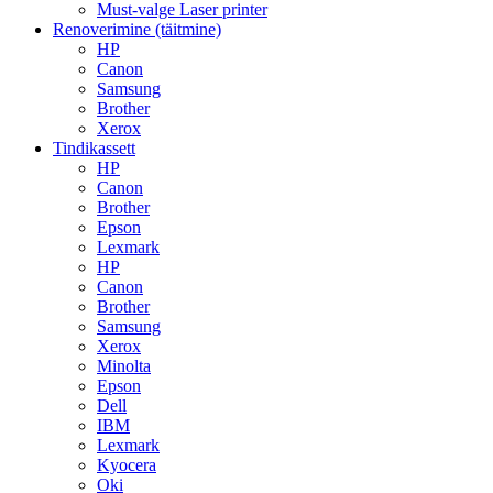
Must-valge Laser printer
Renoverimine (täitmine)
HP
Canon
Samsung
Brother
Xerox
Tindikassett
HP
Canon
Brother
Epson
Lexmark
HP
Canon
Brother
Samsung
Xerox
Minolta
Epson
Dell
IBM
Lexmark
Kyocera
Oki