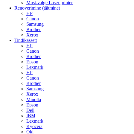
Must-valge Laser printer
Renoverimine (täitmine)
HP
Canon
Samsung
Brother
Xerox
Tindikassett
HP
Canon
Brother
Epson
Lexmark
HP
Canon
Brother
Samsung
Xerox
Minolta
Epson
Dell
IBM
Lexmark
Kyocera
Oki