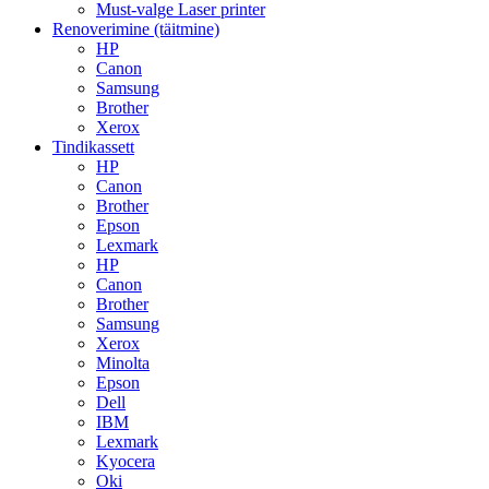
Must-valge Laser printer
Renoverimine (täitmine)
HP
Canon
Samsung
Brother
Xerox
Tindikassett
HP
Canon
Brother
Epson
Lexmark
HP
Canon
Brother
Samsung
Xerox
Minolta
Epson
Dell
IBM
Lexmark
Kyocera
Oki