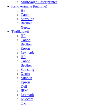
Must-valge Laser printer
Renoverimine (täitmine)
HP
Canon
Samsung
Brother
Xerox
Tindikassett
HP
Canon
Brother
Epson
Lexmark
HP
Canon
Brother
Samsung
Xerox
Minolta
Epson
Dell
IBM
Lexmark
Kyocera
Oki